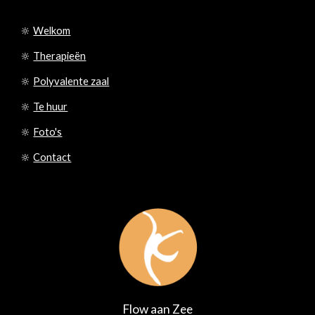
🔆
Welkom
🔆
Therapieën
🔆
Polyvalente zaal
🔆
Te huur
🔆
Foto's
🔆
Contact
Flow aan Zee