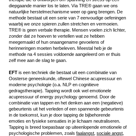
diepgaande manier los te laten. Via TRE® gaan we ons
natuurlijke herstelmechanisme weer op gang brengen. De
methode bestaat uit een serie van 7 eenvoudige oefeningen
waarbij we onze spieren zullen stretchen en vermoeien.
TRE® is geen verbale therapie. Mensen voelen zich lichter,
zonder dat ze hoeven te vertellen wat ze hebben
meegemaakt of hun onaangename gevoelens of
herinneringen moeten herbeleven. Meestal heb je de
methode na 4 sessies voldoende aangeleerd om er thuis
zelf mee aan de slag te gaan.
EFT
is een techniek die bestaat uit een combinatie van
Oosterse geneeskunde, oftewel Chinese acupressuur en
moderne psychologie (o.a. NLP en cognitieve
gedragstherapie). Tapping wordt ook wel emotionele
acupressuur of energy psychology genoemd. Door de
combinatie van tappen en het denken aan een (negatieve)
gebeurtenis uit het verleden of een spannende gebeurtenis
in de toekomst, kun je door tapping de bijbehorende
emoties en fysieke sensaties in je lichaam neutraliseren.
Tapping is breed toepasbaar op uiteenlopende emotionele of
psychologische problemen, zoals
faalangst
,
sociale angst
,